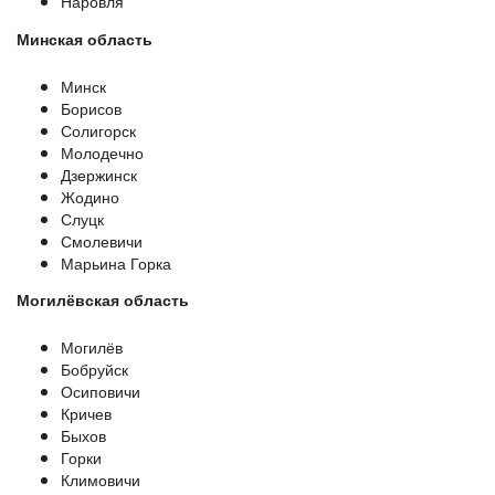
Наровля
Минская область
Минск
Борисов
Солигорск
Молодечно
Дзержинск
Жодино
Слуцк
Смолевичи
Марьина Горка
Могилёвская область
Могилёв
Бобруйск
Осиповичи
Кричев
Быхов
Горки
Климовичи