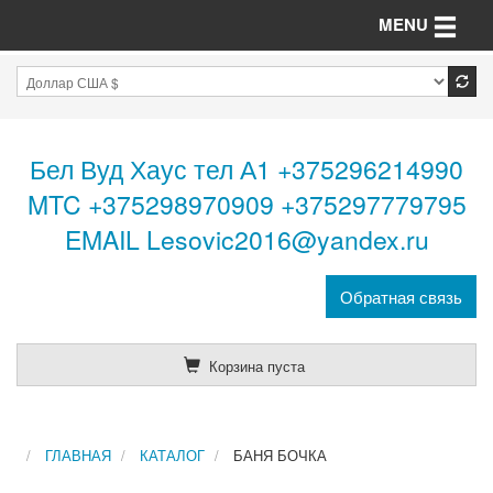
Toggle n
MENU
Бел Вуд Хаус тел А1 +375296214990
MTC +375298970909 +375297779795
EMAIL Lesovic2016@yandex.ru
Обратная связь
Корзина пуста
ГЛАВНАЯ
КАТАЛОГ
БАНЯ БОЧКА