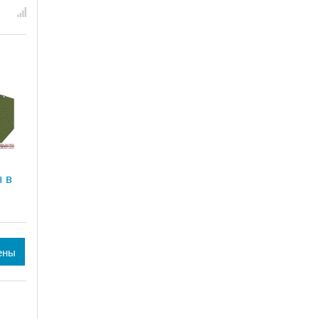
ы в
ены