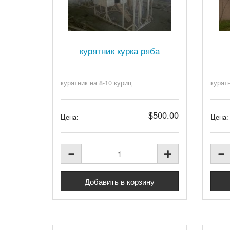
курятник курка ряба
курятник на 8-10 куриц
курят
$500.00
Цена:
Цена: