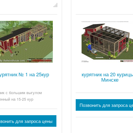
урятник № 1 на 25кур
курятник на 20 куриц
Минске
ник с большим выгулом
енный на 15-25 кур
Позвонить для запроса ц
вонить для запроса цены