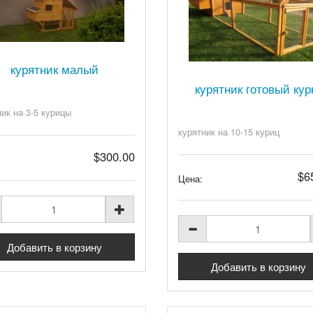
курятник малый
курятник готовый кур
ник на 3-5 курицы
курятник на 10-15 куриц
$300.00
$6
Цена: