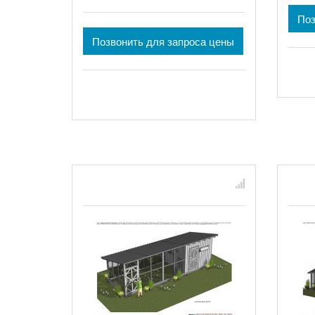
Поз
Позвонить для запроса цены