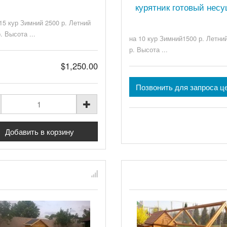
курятник готовый несу
-15 кур Зимний 2500 р. Летний
. Высота ...
на 10 кур Зимний1500 р. Летни
р. Высота ...
$1,250.00
Позвонить для запроса ц