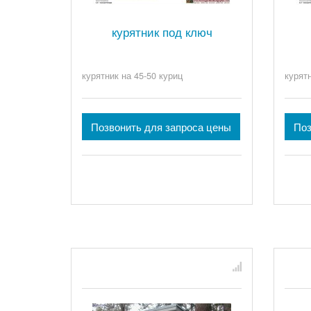
курятник под ключ
курятник на 45-50 куриц
курят
Позвонить для запроса цены
Поз