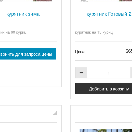
курятник зима
курятник Готовый 2
ник на 60 куриц
курятник на 15 куриц
$6
Цена:
вонить для запроса цены