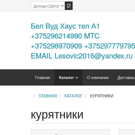
Бел Вуд Хаус тел А1
+375296214990 MTC
+375298970909 +37529777979
EMAIL Lesovic2016@yandex.ru
Главная
Каталог
О компании
Доставка
ГЛАВНАЯ
КАТАЛОГ
КУРЯТНИКИ
курятники