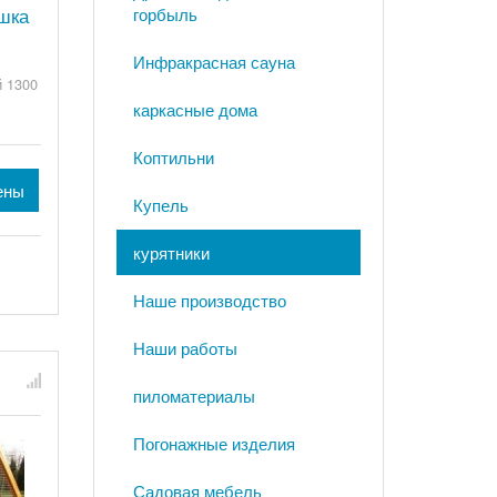
шка
горбыль
Инфракрасная сауна
й 1300
каркасные дома
Коптильни
ены
Купель
курятники
Наше производство
Наши работы
пиломатериалы
Погонажные изделия
Садовая мебель