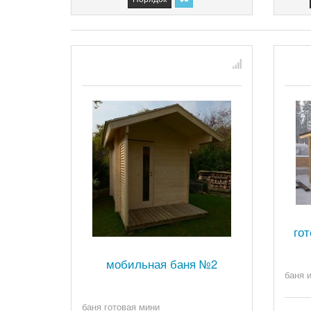
го
мобильная баня №2
баня 
баня готовая мини