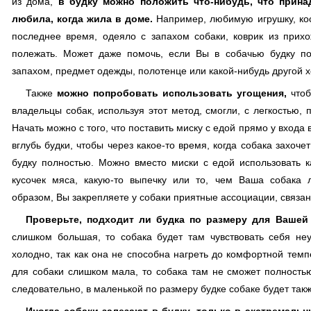
из дома,
в будку можно положить что-нибудь, что прина
любила, когда жила в доме.
Например, любимую игрушку, кос
последнее время, одеяло с запахом собаки, коврик из при
полежать. Может даже помочь, если Вы в собачью будку п
запахом, предмет одежды, полотенце или какой-нибудь другой 
Также
можно попробовать использовать угощения,
чтоб
владельцы собак, используя этот метод, смогли, с легкостью, 
Начать можно с того, что поставить миску с едой прямо у входа 
вглубь будки, чтобы через какое-то время, когда собака захоче
будку полностью. Можно вместо миски с едой использовать ка
кусочек мяса, какую-то выпечку или то, чем Ваша собака 
образом, Вы закрепляете у собаки приятные ассоциации, связан
Проверьте, подходит ли будка по размеру для Вашей 
слишком большая, то собака будет там чувствовать себя не
холодно, так как она не способна нагреть до комфортной тем
для собаки слишком мала, то собака там не сможет полностью 
следовательно, в маленькой по размеру будке собаке будет такж