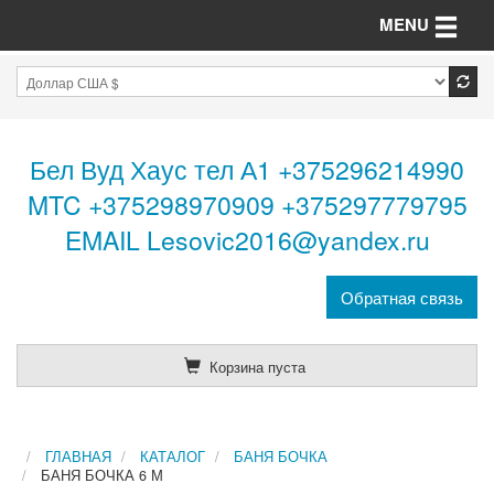
Toggle n
MENU
Бел Вуд Хаус тел А1 +375296214990
MTC +375298970909 +375297779795
EMAIL Lesovic2016@yandex.ru
Обратная связь
Корзина пуста
ГЛАВНАЯ
КАТАЛОГ
БАНЯ БОЧКА
БАНЯ БОЧКА 6 М