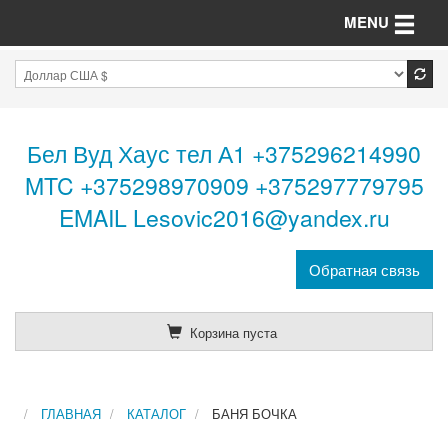
Toggle n
MENU
Бел Вуд Хаус тел А1 +375296214990
MTC +375298970909 +375297779795
EMAIL Lesovic2016@yandex.ru
Обратная связь
Корзина пуста
ГЛАВНАЯ
КАТАЛОГ
БАНЯ БОЧКА