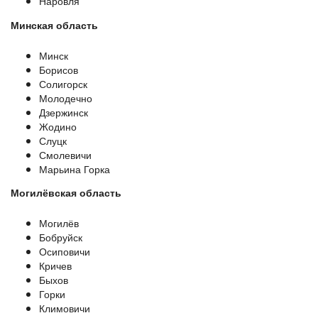
Наровля
Минская область
Минск
Борисов
Солигорск
Молодечно
Дзержинск
Жодино
Слуцк
Смолевичи
Марьина Горка
Могилёвская область
Могилёв
Бобруйск
Осиповичи
Кричев
Быхов
Горки
Климовичи