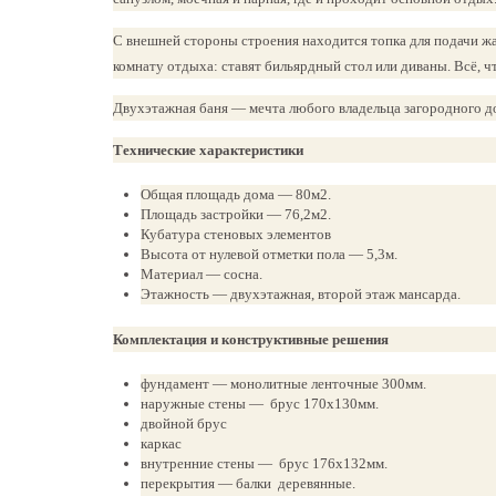
С внешней стороны строения находится топка для подачи жа
комнату отдыха: ставят бильярдный стол или диваны. Всё, ч
Двухэтажная баня — мечта любого владельца загородного д
Технические характеристики
Общая площадь дома — 80м2.
Площадь застройки — 76,2м2.
Кубатура стеновых элементов
Высота от нулевой отметки пола — 5,3м.
Материал — сосна.
Этажность — двухэтажная, второй этаж мансарда.
Комплектация и конструктивные решения
фундамент — монолитные ленточные 300мм.
наружные стены — брус 170x130мм.
двойной брус
каркас
внутренние стены — брус 176x132мм.
перекрытия — балки деревянные.