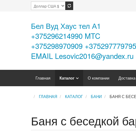
Бел Вуд Хаус тел А1
+375296214990 MTC
+375298970909 +37529777979
EMAIL Lesovic2016@yandex.ru
Главная
Каталог
О компании
Доставка
ГЛАВНАЯ
КАТАЛОГ
БАНИ
БАНЯ С БЕС
Баня с беседкой б