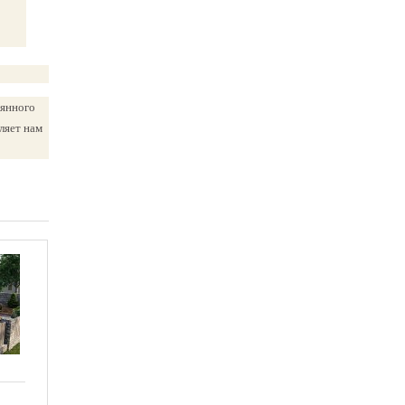
вянного
ляет нам