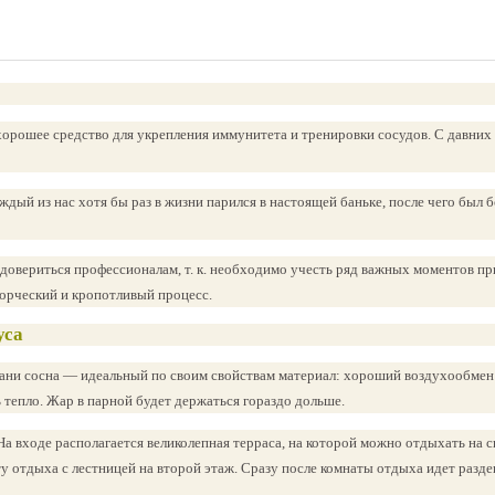
 хорошее средство для укрепления иммунитета и тренировки сосудов. С давних
дый из нас хотя бы раз в жизни парился в настоящей баньке, после чего был 
 довериться профессионалам, т. к. необходимо учесть ряд важных моментов пр
ворческий и кропотливый процесс.
уса
 бани сосна — идеальный по своим свойствам материал: хороший воздухообмен
 тепло. Жар в парной будет держаться гораздо дольше.
На входе располагается великолепная терраса, на которой можно отдыхать на 
у отдыха с лестницей на второй этаж. Сразу после комнаты отдыха идет разде
.