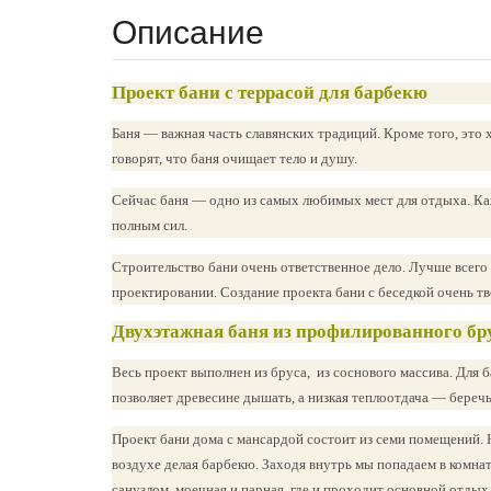
Описание
Проект бани с террасой для барбекю
Баня — важная часть славянских традиций. Кроме того, это
говорят, что баня очищает тело и душу.
Сейчас баня — одно из самых любимых мест для отдыха. Каж
полным сил.
Строительство бани очень ответственное дело. Лучше всего
проектировании. Создание проекта бани с беседкой очень т
Двухэтажная баня из профилированного бр
Весь проект выполнен из бруса, из соснового массива. Для
позволяет древесине дышать, а низкая теплоотдача — беречь
Проект бани дома с мансардой состоит из семи помещений. 
воздухе делая барбекю. Заходя внутрь мы попадаем в комнат
санузлом, моечная и парная, где и проходит основной отдых