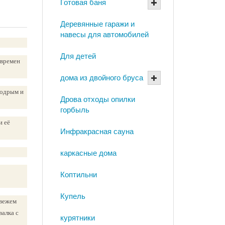
Готовая баня
Деревянные гаражи и
навесы для автомобилей
Для детей
 времен
дома из двойного бруса
бодрым и
Дрова отходы опилки
горбыль
и её
Инфракрасная сауна
каркасные дома
Коптильни
Купель
свежем
валка с
курятники